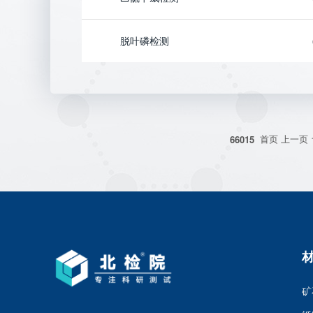
脱叶磷检测
首页
上一页
66015
矿