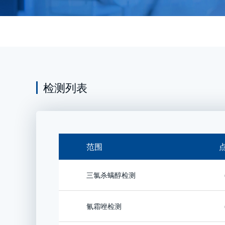
检测列表
范围
三氯杀螨醇检测
氰霜唑检测