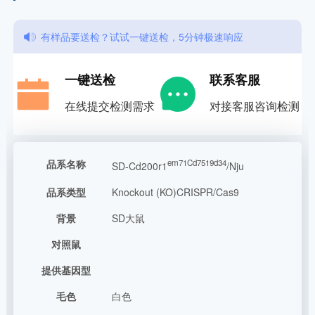
有样品要送检？试试一键送检，5分钟极速响应
一键送检
联系客服
在线提交检测需求
对接客服咨询检测
品系名称
em71Cd7519d34
SD-Cd200r1
/Nju
品系类型
Knockout (KO)CRISPR/Cas9
背景
SD大鼠
对照鼠
提供基因型
毛色
白色