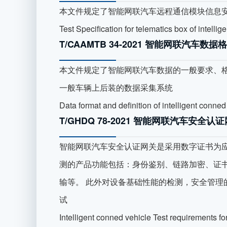
本文件规定了智能网联汽车远程通信模块信息
Test Specification for telematics box of intelli
T/CAAMTB 34-2021
智
能
网
联
汽
车
数据格
本文件规定了智能网联汽车数据的一般要求、格
一般车辆上后装的数据采集系统
Data format and definition of intelligent conned
T/GHDQ 78-2021
智
能
网
联
汽
车
安全认证
智能网联汽车安全认证网关是采用数字证书为应
测的产品功能包括：身份鉴别、链路加密、证
输等。 此外对设备基础性能的检测，安全管理
试
Intelligent conned vehicle Test requirements fo