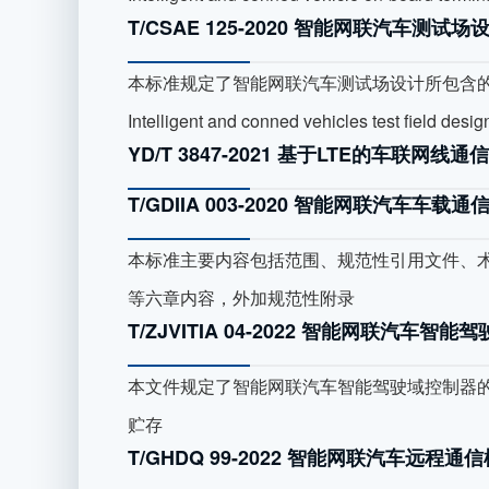
T/CSAE 125-2020
智
能
网
联
汽
车
测试场
本标准规定了智能网联汽车测试场设计所包含
Intelligent and conned vehicles test field desig
YD/T 3847-2021 基于LTE的
车
联
网
线
通
信
T/GDIIA 003-2020
智
能
网
联
汽
车
车
载
通
本标准主要内容包括范围、规范性引用文件、
等六章内容，外加规范性附录
T/ZJVITIA 04-2022
智
能
网
联
汽
车
智
能
驾
本文件规定了智能网联汽车智能驾驶域控制器
贮存
T/GHDQ 99-2022
智
能
网
联
汽
车
远程
通
信