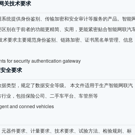
网
关技术要求
用系统提供身份鉴别、传输加密和安全审计等服务的产品。智能
要区别在于前者的功能更精简、实用，更能紧密贴合智能网联汽
技术要求主要规范身份鉴别、链路加密、证书黑名单管理、信息
nts for security authentication gateway
享安全要求
据类型，规定了数据安全等级。 本文件适用于生产智能网联汽
方行业，包括保险公司、二手车平台、车管所等
ligent and conned vehicles
、元器件要求、计量要求、技术要求、试验方法、检验规则、标