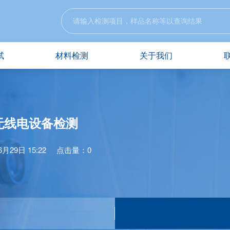
试
材料检测
关于我们
无线电设备检测
月29日 15:22
点击量：0