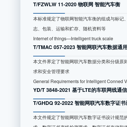
T/FZWLW 11-2020 物
联
网
智
能
汽
车
衡
本标准规定了物联网智能汽车衡的组成与标记
志、包装、运输和贮存、随机资料等
Internet of things—Intelligent truck scale
T/TMAC 057-2023
智
能
网
联
汽
车
数据
通
本文件界定了智能网联汽车数据分类和分级原
求和安全管理要求
General Requirements for Intelligent Conned 
YD/T 3848-2021 基于LTE的
车
联
网
线
通
信
T/GHDQ 92-2022
智
能
网
联
汽
车
数字证书
本文件规定了智能网联汽车数字证书设计规范