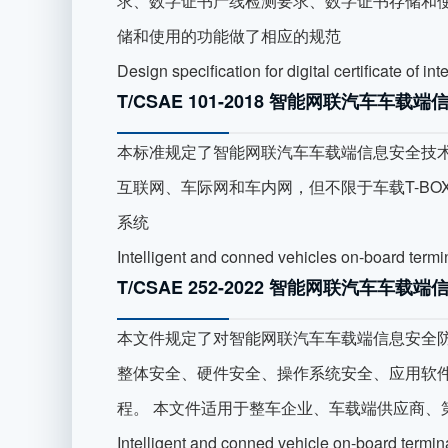
求、数字证书产线检测要求、数字证书存储和
储和使用的功能做了相应的规范
Design specification for digital certificate of i
T/CSAE 101-2018
智
能
网
联
汽
车
车
载端
本标准规定了智能网联汽车车载端信息安全技
互联网、车际网和车内网，但不限于车载T-BOX、车载信息娱
系统
Intelligent and conned vehicles on-board termi
T/CSAE 252-2022
智
能
网
联
汽
车
车
载端
本文件规定了对智能网联汽车车载端信息安全防护是
整体安全、硬件安全、操作系统安全、应用软
程。 本文件适用于整车企业、车载端供应商、
Intelligent and conned vehicle on-board termin