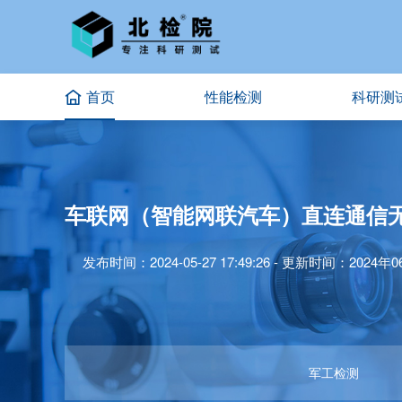
首页
性能检测
科研测
车联网（智能网联汽车）直连通信
发布时间：2024-05-27 17:49:26 - 更新时间：2024年06
军工检测