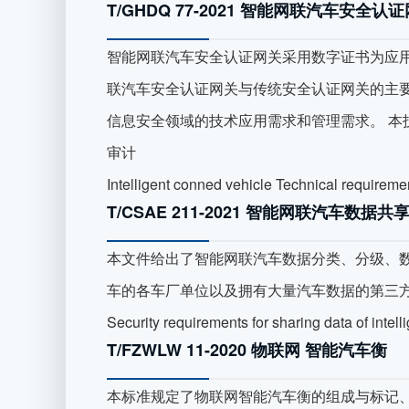
T/GHDQ 77-2021
智
能
网
联
汽
车
安全认证
智能网联汽车安全认证网关采用数字证书为应
联汽车安全认证网关与传统安全认证网关的主
信息安全领域的技术应用需求和管理需求。 本
审计
Intelligent conned vehicle Technical requireme
T/CSAE 211-2021
智
能
网
联
汽
车
数据共
本文件给出了智能网联汽车数据分类、分级、数
车的各车厂单位以及拥有大量汽车数据的第三
Security requirements for sharing data of intel
T/FZWLW 11-2020 物
联
网
智
能
汽
车
衡
本标准规定了物联网智能汽车衡的组成与标记