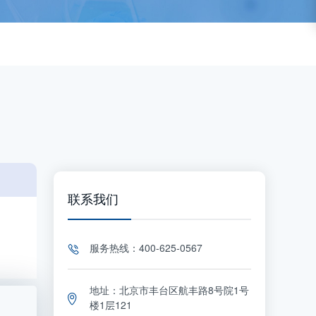
联系我们
服务热线：400-625-0567
地址：北京市丰台区航丰路8号院1号
楼1层121