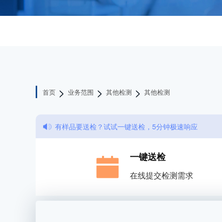
>
>
>
首页
业务范围
其他检测
其他检测
有样品要送检？试试一键送检，5分钟极速响应
一键送检
在线提交检测需求