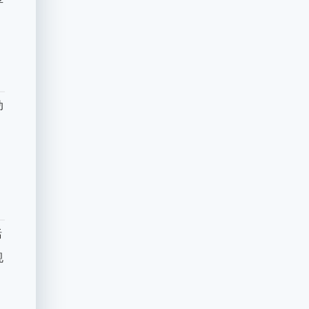
存
动
括
规