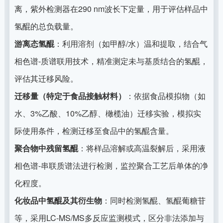
离，紫外检测器在290 nm波长下定量，用于评估样品中
氢醌的总负载量。
游离态氢醌
：利用溶剂（如甲醇/水）温和提取，结合气
相色谱-质谱联用技术，精准测定未与基质结合的氢醌，
评估其迁移风险。
迁移量（特定于食品接触材料）
：依据食品模拟物（如
水、3%乙酸、10%乙醇、橄榄油）迁移实验，模拟实
际使用条件，检测迁移至食品中的氢醌含量。
聚合物中残留氢醌
：将样品溶解或高温裂解后，采用液
相色谱-串联质谱法进行检测，监控聚合工艺后单体的净
化程度。
化妆品中氢醌及其衍生物
：同时检测氢醌、氢醌葡糖苷
等，采用LC-MS/MS多反应监测模式，区分非法添加与