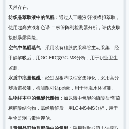
天然存在。
纺织品萃取液中的氢醌
：通过人工唾液/汗液模拟萃取，
使用超高效液相色谱-二极管阵列检测器分析，评估皮肤
接触暴露风险。
空气中氢醌蒸气
：采用装有硅胶的采样管主动采集，经
甲醇解吸后，用GC-FID或GC-MS分析，用于职业卫生
监测。
水质中痕量氢醌
：经过固相萃取柱富集净化，采用高分
辨质谱检测，检测限可达ppt级，用于环境水体监测。
生物样本中的氢醌代谢物
：如尿液中氢醌的硫酸盐/葡萄
糖醛酸结合物，需经酶解后，用LC-MS/MS分析，用于
生物监测与毒性评估。
儿童用品可触及部件中的氢醌
：采用刮取或溶出法获取