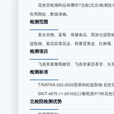
花色苷检测样品有哪些?北检(北京)检测技
告周期短，数据准确。
检测范围
复合谷物、蓝莓、保健食品、黑加仑提取物
提取物、紫花苜蓿花朵、西番莲果皮、红树莓
检测项目
飞燕草素葡萄糖苷、飞燕草素芸香苷、矢车
检测标准
T/NXFSA 022-2022黑果枸杞提取物 花色
SN/T 4675.11-2016出口葡萄酒中7种
北检院检测优势