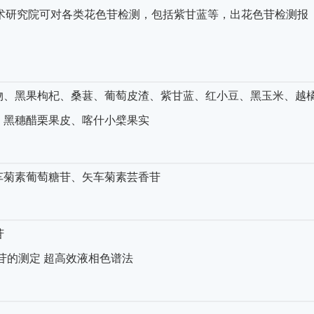
术研究院可对各类花色苷检测，包括紫甘蓝等，出花色苷检测报
、黑果枸杞、桑葚、葡萄皮渣、紫甘蓝、红小豆、黑玉米、越
、黑穗醋栗果皮、喀什小檗果实
菊素葡萄糖苷、矢车菊素芸香苷
苷
花色苷的测定 超高效液相色谱法