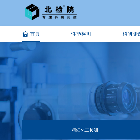
首页
性能检测
科研测
精细化工检测