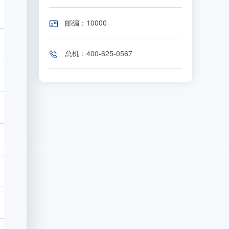
邮编：10000
总机：400-625-0567