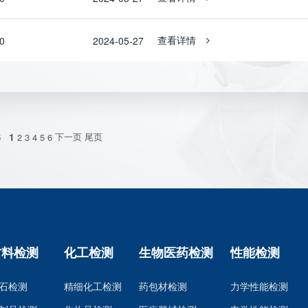
查看详情
0
2024-05-27
1
下一页
尾页
6
2
3
4
5
6
材料检测
化工检测
生物医药检测
性能检测
石检测
精细化工检测
药包材检测
力学性能检测